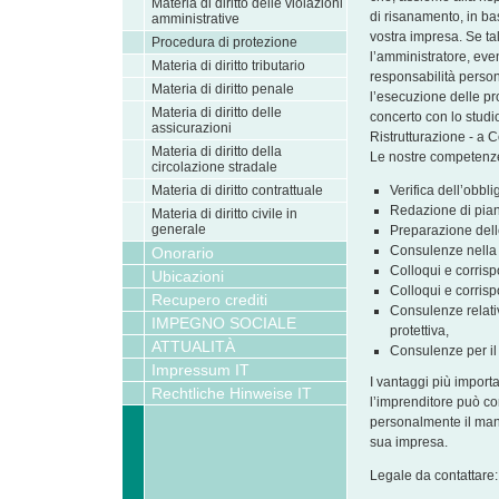
Materia di diritto delle violazioni
di risanamento, in ba
amministrative
vostra impresa. Se tal
Procedura di protezione
l’amministratore, ev
Materia di diritto tributario
responsabilità person
Materia di diritto penale
l’esecuzione delle p
Materia di diritto delle
concerto con lo studi
assicurazioni
Ristrutturazione - a 
Materia di diritto della
Le nostre competenze 
circolazione stradale
Materia di diritto contrattuale
Verifica dell’obbli
Redazione di piani
Materia di diritto civile in
generale
Preparazione delle
Consulenze nella 
Onorario
Colloqui e corrisp
Ubicazioni
Colloqui e corrisp
Recupero crediti
Consulenze relati
IMPEGNO SOCIALE
protettiva,
ATTUALITÀ
Consulenze per il
Impressum IT
I vantaggi più import
Rechtliche Hinweise IT
l’imprenditore può co
personalmente il mand
sua impresa.
Legale da contattare