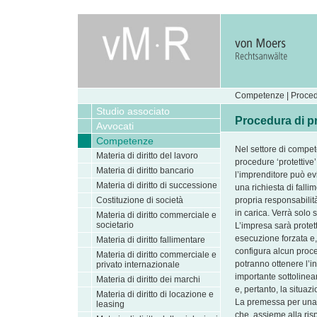
Competenze | Proced
Studio associato
Procedura di p
Avvocati
Competenze
Nel settore di comp
Materia di diritto del lavoro
procedure ‘protettive
Materia di diritto bancario
l’imprenditore può evi
Materia di diritto di successione
una richiesta di falli
Costituzione di società
propria responsabilit
in carica. Verrà solo
Materia di diritto commerciale e
societario
L’impresa sarà protet
esecuzione forzata e,
Materia di diritto fallimentare
configura alcun proced
Materia di diritto commerciale e
potranno ottenere l’i
privato internazionale
importante sottoline
Materia di diritto dei marchi
e, pertanto, la situa
Materia di diritto di locazione e
La premessa per una 
leasing
che, assieme alla ris