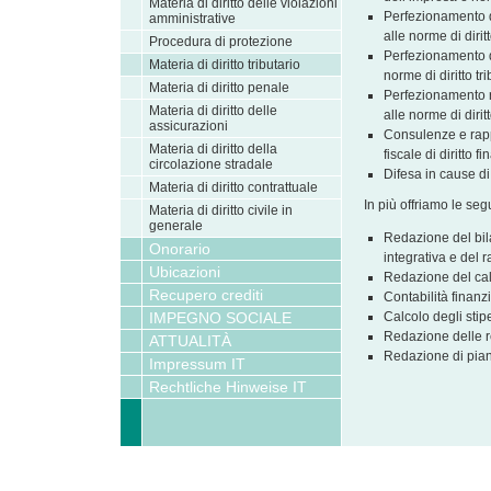
Materia di diritto delle violazioni
Perfezionamento di
amministrative
alle norme di diritt
Procedura di protezione
Perfezionamento d
Materia di diritto tributario
norme di diritto tri
Materia di diritto penale
Perfezionamento r
Materia di diritto delle
alle norme di diritt
assicurazioni
Consulenze e rap
Materia di diritto della
fiscale di diritto fi
circolazione stradale
Difesa in cause di 
Materia di diritto contrattuale
In più offriamo le seg
Materia di diritto civile in
generale
Redazione del bil
Onorario
integrativa e del r
Ubicazioni
Redazione del cal
Recupero crediti
Contabilità finanzi
IMPEGNO SOCIALE
Calcolo degli stip
Redazione delle re
ATTUALITÀ
Redazione di piani
Impressum IT
Rechtliche Hinweise IT