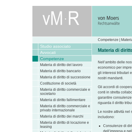
Competenze | Materia d
Studio associato
Materia di diritt
Avvocati
Competenze
Nell’ambito delle nost
Materia di diritto del lavoro
economico per impres
Materia di diritto bancario
gli interessi tributari 
Materia di diritto di successione
nostri mandanti.
Costituzione di società
Gli accordi di cooper
Materia di diritto commerciale e
conti in stretta collab
societario
garantire consulenze
Materia di diritto fallimentare
riguarda il diritto tri
Materia di diritto commerciale e
privato internazionale
Le nostre attività nel s
Materia di diritto dei marchi
includono:
Materia di diritto di locazione e
Consulenze di diri
leasing
dell’impresa e nel