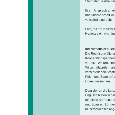
Stand der Bearbeitung
Ihrem Anspruch an ei
und unsere Arbeit we
vollständig gerecht.
Last, but not least i
Honorars ein wichtige
Internationaler Blick
Die Rechtsanwälte un
Kooperationspartnern 
vernetzt. Wir arbeite
Wirtschaftsprüfern a
verschiedenen Staaten
Polen und Spanien) 
China zusammen.
Dem stehen die kanzl
Englisch bieten wir a
mögliche Korrespond
und Spanisch können
muttersprachlich abg