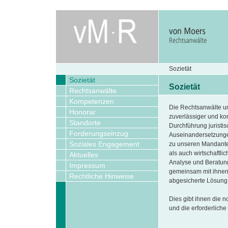
Sozietät
Sozietät
Sozietät
Rechtsanwälte
Kompetenzen
Die Rechtsanwälte un
Honorar
zuverlässiger und ko
Standorte
Durchführung juristi
Forderungseinzug
Auseinandersetzunge
Soziales Engagement
zu unseren Mandante
als auch wirtschaftli
Aktuelles
Analyse und Beratung
Impressum
gemeinsam mit ihnen 
Rechtliche Hinweise
abgesicherte Lösung
Dies gibt ihnen die n
und die erforderliche 