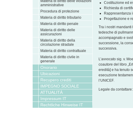
Materia di diritto delle violazioni
Costituzione ed e
amministrative
Richiesta di certif
Procedura di protezione
Rappresentanza in
Materia di diritto tributario
Progettazione e r
Materia di diritto penale
Tra i nostri mandanti
Materia di diritto delle
tedesche di pullmann 
assicurazioni
accompagnato e svol
Materia di diritto della
successione, la cons
circolazione stradale
successiva.
Materia di diritto contrattuale
Materia di diritto civile in
L’avvocato sig. v. Mo
generale
coautore del libro „E
Onorario
eredità] e ha tenuto s
Ubicazioni
esecuzione testamentar
Recupero crediti
l’UNICEF.
IMPEGNO SOCIALE
Legale da contattare
ATTUALITÀ
Impressum IT
Rechtliche Hinweise IT