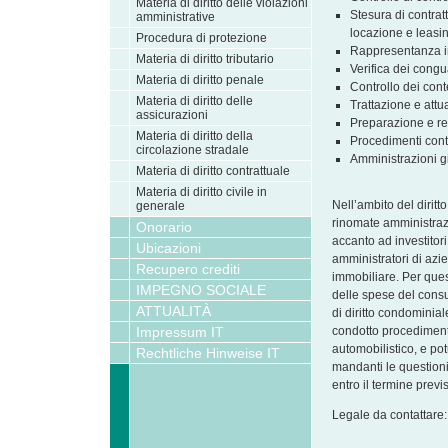
Materia di diritto delle violazioni
Stesura di contrat
amministrative
locazione e leasi
Procedura di protezione
Rappresentanza in 
Materia di diritto tributario
Verifica dei cong
Materia di diritto penale
Controllo dei cont
Materia di diritto delle
Trattazione e attu
assicurazioni
Preparazione e rea
Materia di diritto della
Procedimenti contr
circolazione stradale
Amministrazioni gi
Materia di diritto contrattuale
Materia di diritto civile in
Nell’ambito del dirit
generale
rinomate amministrazi
Onorario
accanto ad investitori
Ubicazioni
amministratori di azie
Recupero crediti
immobiliare. Per que
IMPEGNO SOCIALE
delle spese del cons
ATTUALITÀ
di diritto condominial
Impressum IT
condotto procedimenti
automobilistico, e pot
Rechtliche Hinweise IT
mandanti le questioni 
entro il termine previ
Legale da contattare