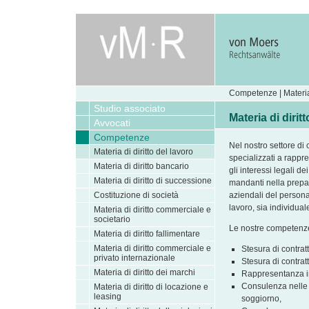
Competenze | Materia 
Studio associato
Materia di dirit
Avvocati
Competenze
Nel nostro settore di
Materia di diritto del lavoro
specializzati a rappr
Materia di diritto bancario
gli interessi legali d
Materia di diritto di successione
mandanti nella prepa
Costituzione di società
aziendali del personal
lavoro, sia individuale
Materia di diritto commerciale e
societario
Le nostre competenze 
Materia di diritto fallimentare
Materia di diritto commerciale e
Stesura di contratt
privato internazionale
Stesura di contratt
Materia di diritto dei marchi
Rappresentanza in 
Consulenza nelle 
Materia di diritto di locazione e
leasing
soggiorno,