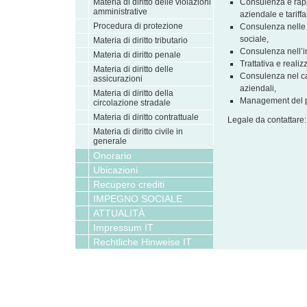
Materia di diritto delle violazioni
Consulenza e rapp
amministrative
aziendale e tariffa
Procedura di protezione
Consulenza nelle 
sociale,
Materia di diritto tributario
Consulenza nell’i
Materia di diritto penale
Trattativa e realiz
Materia di diritto delle
Consulenza nel ca
assicurazioni
aziendali,
Materia di diritto della
Management del p
circolazione stradale
Materia di diritto contrattuale
Legale da contattare
Materia di diritto civile in
generale
Onorario
Ubicazioni
Recupero crediti
IMPEGNO SOCIALE
ATTUALITÀ
Impressum IT
Rechtliche Hinweise IT