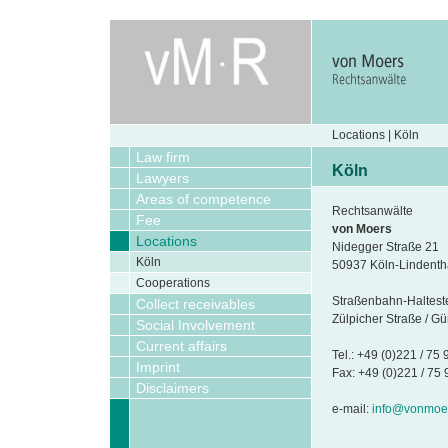
Locations | Köln
Law firm
Köln
Lawyers
Areas of competence
Rechtsanwälte
Fee
von Moers
Locations
Nidegger Straße 21
Köln
50937 Köln-Lindenth
Cooperations
Straßenbahn-Halteste
Collect receivables
Zülpicher Straße / Gü
Social Involvement
Current affairs
Tel.: +49 (0)221 / 75
Imprint
Fax: +49 (0)221 / 75
Disclaimers
e-mail:
info@vonmoe