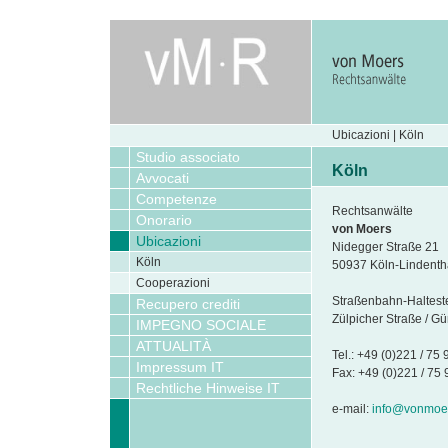
Ubicazioni | Köln
Studio associato
Köln
Avvocati
Competenze
Rechtsanwälte
Onorario
von Moers
Ubicazioni
Nidegger Straße 21
Köln
50937 Köln-Lindenth
Cooperazioni
Straßenbahn-Halteste
Recupero crediti
Zülpicher Straße / Gü
IMPEGNO SOCIALE
ATTUALITÀ
Tel.: +49 (0)221 / 75
Impressum IT
Fax: +49 (0)221 / 75
Rechtliche Hinweise IT
e-mail:
info@vonmoe