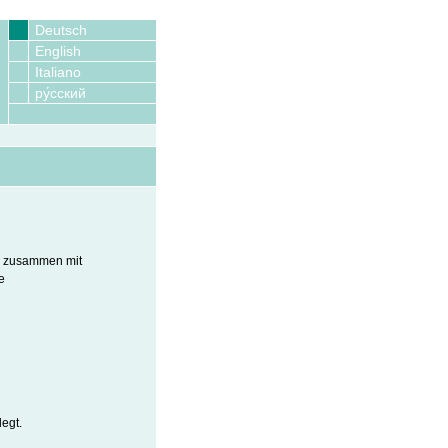
Deutsch
English
Italiano
ру́сский
nd zusammen mit
e
legt.