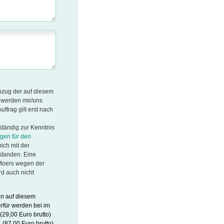
inzug der auf diesem
 werden mir/uns
ftrag gilt erst nach
ständig zur Kenntnis
gen für den
ich mit der
standen. Eine
Moers wegen der
rd auch nicht
en auf diesem
rfür werden bei im
(29,00 Euro brutto)
 (87,00 Euro brutto)