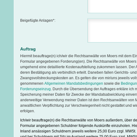
Beigefügte Anlagen*:
Auftrag
Hiermit beauftrage(n) ich/wir die Rechtsanwälte von Moers mit dem E
Formular angegebenen Forderung(en). Die Rechtsanwälte von Moers
umgehend eine detaillierte Kostenaufstellung zukommen lassen. Der Au
deren Bestätigung als verbindlich erteilt. Daneben fallen Gerichts- und
Zwangsvollstreckungskosten an. Es gelten die von mir/uns jeweils voll
genommenen
Allgemeinen Mandatsbedingungen
sowie die
Bedingun
Forderungseinzug
. Durch die Übersendung der Auftrages erkläre ich m
Speicherung meiner Daten für Zwecke der Mandatsabwicklung einver
anderweitige Verwendung meiner Daten ist den Rechtsanwälten von 
anwaltlichen Verpflichtung zur Verschwiegenheit nicht gestattet und wi
erfolgen.
Ich/wir beauftrage(n) die Rechtsanwälte von Moers außerdem, über d
Formular angegebenen Schuldner folgende Auskünfte einzuholen. Hie
Inland ansässigen Schuldnern jeweils weitere 25,00 Euro zzgl. MWSt. 
und bei Schuldnern mit Sitz im Ausland weitere 75,00 Euro zzgl. MWSt.