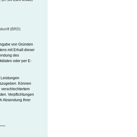
skunft (BRD)
 Angabe von Gründen
stens mit Erhalt dieser
bsendung des
ktdaten oder per E-
n Leistungen
auszugeben. Können
n verschlechtertem
ten. Verpflichtungen
ch Absendung Ihrer
_____
chrift                    