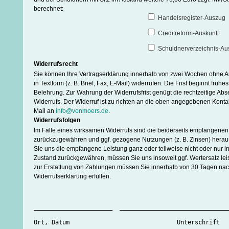
berechnet:
Handelsregister-Auszug
Creditreform-Auskunft
Schuldnerverzeichnis-Au
Widerrufsrecht
Sie können Ihre Vertragserklärung innerhalb von zwei Wochen ohne
in Textform (z. B. Brief, Fax, E-Mail) widerrufen. Die Frist beginnt frühe
Belehrung. Zur Wahrung der Widerrufsfrist genügt die rechtzeitige A
Widerrufs. Der Widerruf ist zu richten an die oben angegebenen Konta
Mail an
info@vonmoers.de
.
Widerrufsfolgen
Im Falle eines wirksamen Widerrufs sind die beiderseits empfangene
zurückzugewähren und ggf. gezogene Nutzungen (z. B. Zinsen) her
Sie uns die empfangene Leistung ganz oder teilweise nicht oder nur i
Zustand zurückgewähren, müssen Sie uns insoweit ggf. Wertersatz leis
zur Erstattung von Zahlungen müssen Sie innerhalb von 30 Tagen na
Widerrufserklärung erfüllen.
______________________	____________________________
Ort, Datum				Unters