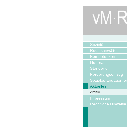
Sozietät
Rechtsanwälte
Kompetenzen
Honorar
Standorte
Forderungseinzug
Soziales Engageme
Aktuelles
Archiv
Impressum
Rechtliche Hinweise