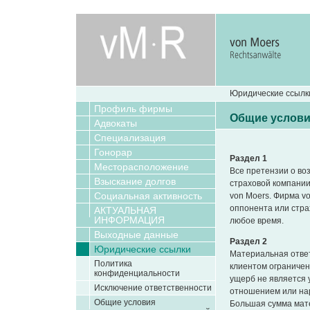
Юридические ссылк
Профиль фирмы
Общие услови
Адвокаты
Специализация
Гонорар
Раздел 1
Месторасположение
Все претензии о в
Взыскание долгов
страховой компани
Социальная активность
von Moers. Фирма v
оппонента или стра
АКТУАЛЬНАЯ
ИНФОРМАЦИЯ
любое время.
Выходные данные
Раздел 2
Юридические ссылки
Материальная отве
Политика
клиентом ограничен
конфиденциальности
ущерб не является
Исключение ответственности
отношением или на
Общие условия
Большая сумма мат