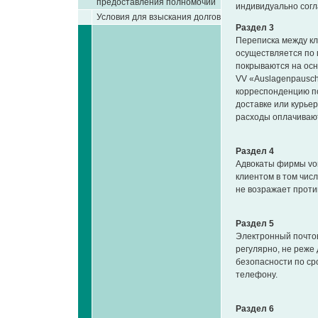
предоставления полномочий
индивидуально согл
Условия для взыскания долгов
Раздел 3
Переписка между кл
осуществляется по 
покрываются на осно
VV «Auslagenpausch
корреспонденцию по
доставке или курье
расходы оплачиваю
Раздел 4
Адвокаты фирмы von
клиентом в том числ
не возражает проти
Раздел 5
Электронный почто
регулярно, не реже 
безопасности по ср
телефону.
Раздел 6