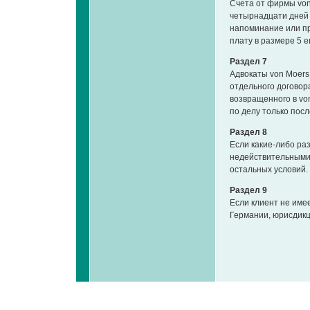
Счета от фирмы von
четырнадцати дней 
напоминание или п
плату в размере 5 е
Раздел 7
Адвокаты von Moers
отдельного договора
возвращенного в von
по делу только пос
Раздел 8
Если какие-либо ра
недействительными,
остальных условий.
Раздел 9
Если клиент не име
Германии, юрисдикци